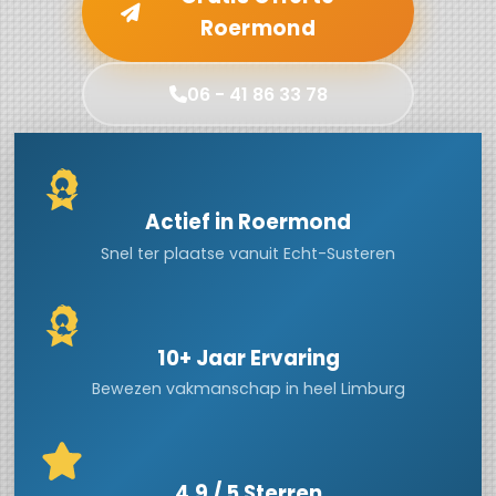
Roermond
06 - 41 86 33 78
Actief in Roermond
Snel ter plaatse vanuit Echt-Susteren
10+ Jaar Ervaring
Bewezen vakmanschap in heel Limburg
4.9 / 5 Sterren