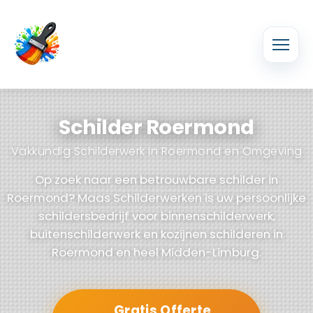
Schilder Roermond
Vakkundig Schilderwerk in Roermond en Omgeving
Op zoek naar een betrouwbare schilder in
Roermond? Maas Schilderwerken is uw persoonlijke
schildersbedrijf voor binnenschilderwerk,
buitenschilderwerk en kozijnen schilderen in
Roermond en heel Midden-Limburg.
Gratis Offerte