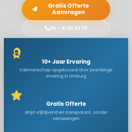
Gratis Offerte
Aanvragen
06 - 41 86 33 78
10+ Jaar Ervaring
Vakmanschap opgebouwd door jarenlange
ervaring in Limburg
Gratis Offerte
Altijd vrijblijvend en transparant, zonder
verrassingen