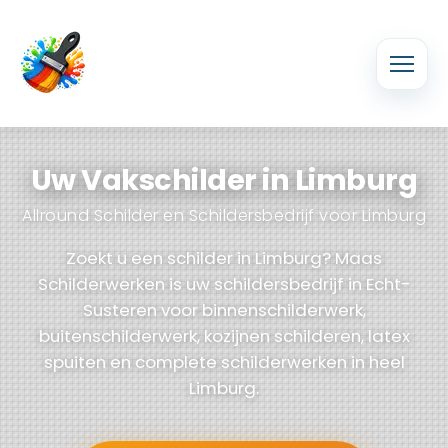
Uw Vakschilder in Limburg
Allround Schilder en Schildersbedrijf voor Limburg
Zoekt u een schilder in Limburg? Maas
Schilderwerken is uw schildersbedrijf in Echt-
Susteren voor binnenschilderwerk,
buitenschilderwerk, kozijnen schilderen, latex
spuiten en complete schilderwerken in heel
Limburg.