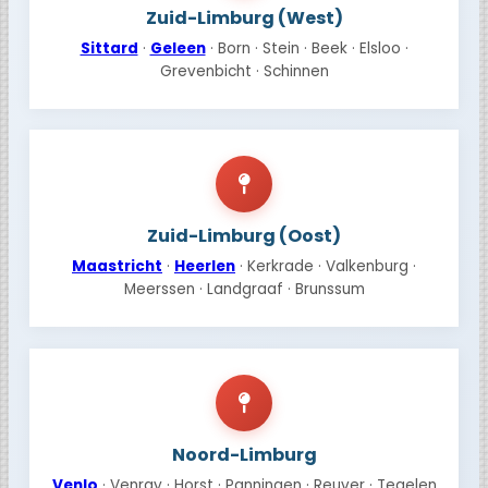
Zuid-Limburg (West)
Sittard
·
Geleen
· Born · Stein · Beek · Elsloo ·
Grevenbicht · Schinnen
Zuid-Limburg (Oost)
Maastricht
·
Heerlen
· Kerkrade · Valkenburg ·
Meerssen · Landgraaf · Brunssum
Noord-Limburg
Venlo
· Venray · Horst · Panningen · Reuver · Tegelen