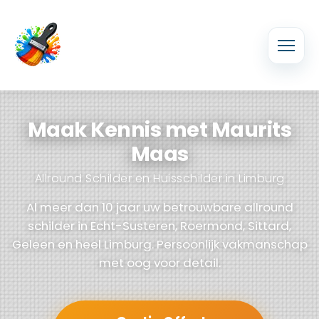
Maak Kennis met Maurits
Maas
Allround Schilder en Huisschilder in Limburg
Al meer dan 10 jaar uw betrouwbare allround
schilder in Echt-Susteren, Roermond, Sittard,
Geleen en heel Limburg. Persoonlijk vakmanschap
met oog voor detail.