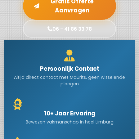
Gratis Offerte
Aanvragen
06 - 41 86 33 78
Persoonlijk Contact
Altijd direct contact met Maurits, geen wisselende
ploegen
10+ Jaar Ervaring
Bewezen vakmanschap in heel Limburg