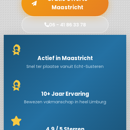
Maastricht
06 - 41 86 33 78
Actief in Maastricht
Snel ter plaatse vanuit Echt-Susteren
10+ Jaar Ervaring
Bewezen vakmanschap in heel Limburg
4.9 / 5 Sterren