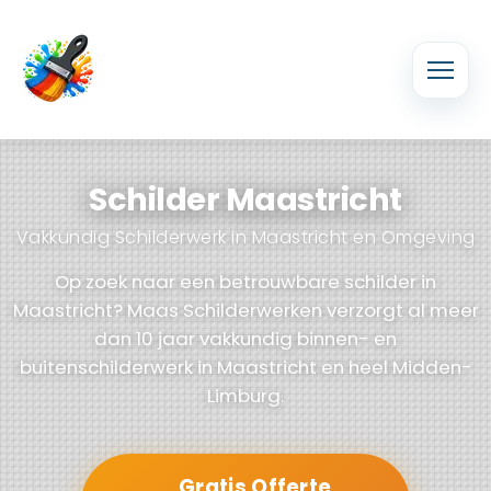
Schilder Maastricht
Vakkundig Schilderwerk in Maastricht en Omgeving
Op zoek naar een betrouwbare schilder in
Maastricht? Maas Schilderwerken verzorgt al meer
dan 10 jaar vakkundig binnen- en
buitenschilderwerk in Maastricht en heel Midden-
Limburg.
Gratis Offerte