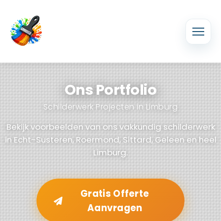
Ons Portfolio
Schilderwerk Projecten in Limburg
Bekijk voorbeelden van ons vakkundig schilderwerk
in Echt-Susteren, Roermond, Sittard, Geleen en heel
Limburg.
Gratis Offerte
Aanvragen