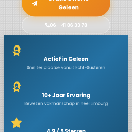
Geleen
06 - 41 86 33 78
Actief in Geleen
Snel ter plaatse vanuit Echt-Susteren
10+ Jaar Ervaring
Bewezen vakmanschap in heel Limburg
4.9 / 5 Sterren