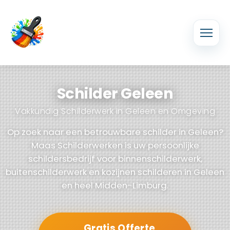
Schilder Geleen
Vakkundig Schilderwerk in Geleen en Omgeving
Op zoek naar een betrouwbare schilder in Geleen?
Maas Schilderwerken is uw persoonlijke
schildersbedrijf voor binnenschilderwerk,
buitenschilderwerk en kozijnen schilderen in Geleen
en heel Midden-Limburg.
Gratis Offerte