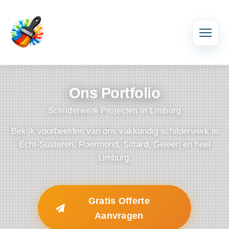
Ons Portfolio
Schilderwerk Projecten in Limburg
Bekijk voorbeelden van ons vakkundig schilderwerk in
Echt-Susteren, Roermond, Sittard, Geleen en heel
Limburg.
Gratis Offerte
Aanvragen